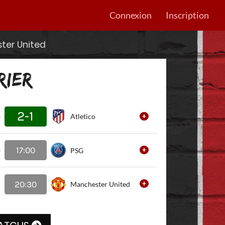
Connexion
Inscription
ster United
RIER
2-1
Atletico
17:00
PSG
20:30
Manchester United