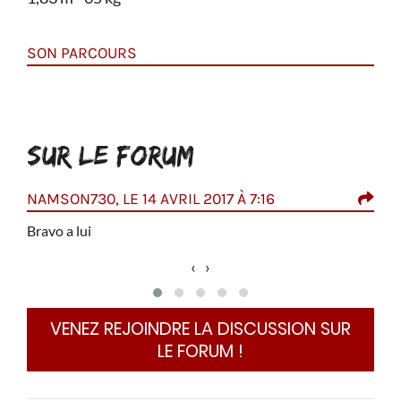
SON PARCOURS
SUR LE FORUM
NAMSON730, LE 14 AVRIL 2017 À 7:16
ONE
aissé
Bravo a lui
Son 
entr
‹
›
Wiga
)...
VENEZ REJOINDRE LA DISCUSSION SUR
LE FORUM !