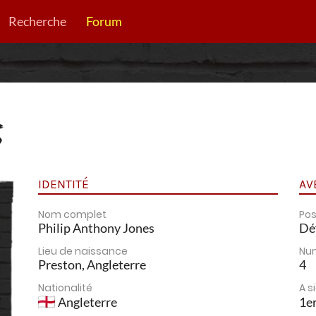
Recherche
Forum
S
IDENTITÉ
AV
Nom complet
Pos
Philip Anthony Jones
Dé
Lieu de naissance
Nu
Preston, Angleterre
4
Nationalité
A s
Angleterre
1er