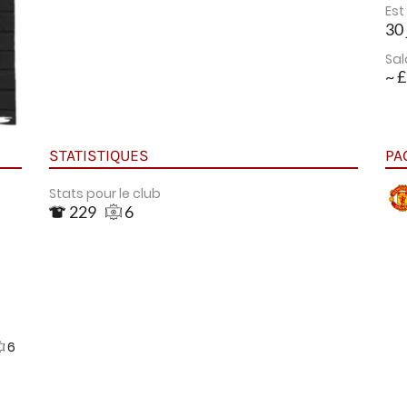
Est
30 
Sal
~ £
STATISTIQUES
PA
Stats pour le club
229
6
6