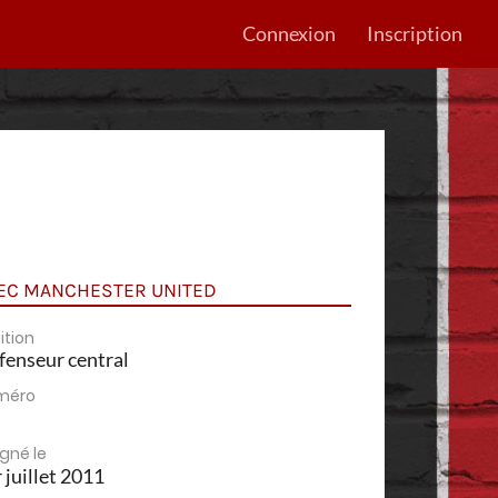
Connexion
Inscription
EC MANCHESTER UNITED
ition
fenseur central
méro
igné le
 juillet 2011