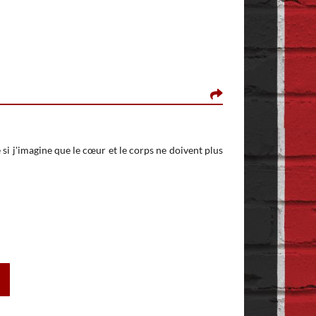
ONE SHEASY, LE 
Apparemment il est
Je pense que ça peu
 si j'imagine que le cœur et le corps ne doivent plus
doivent plus y être..
Triste destin quan