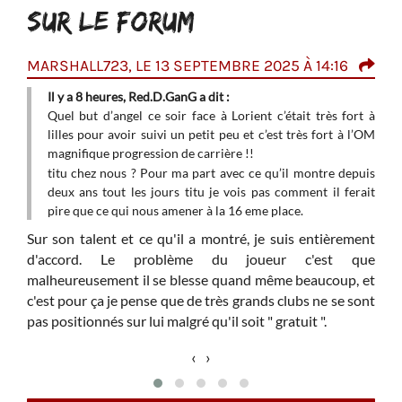
SUR LE FORUM
MARSHALL723, LE 13 SEPTEMBRE 2025 À 14:16
RED
Il y a 8 heures, Red.D.GanG a dit :
Quel
s-
Quel but d’angel ce soir face à Lorient c’était très fort à
lill
eur-
lilles pour avoir suivi un petit peu et c’est très fort à l’OM
magn
magnifique progression de carrière !!
titu
titu chez nous ? Pour ma part avec ce qu’il montre depuis
deux
loire
deux ans tout les jours titu je vois pas comment il ferait
pire
pire que ce qui nous amener à la 16 eme place.
té et
Sur son talent et ce qu'il a montré, je suis entièrement
d'accord. Le problème du joueur c'est que
et je
malheureusement il se blesse quand même beaucoup, et
é par
c'est pour ça je pense que de très grands clubs ne se sont
pas positionnés sur lui malgré qu'il soit " gratuit ".
 vous
‹
›