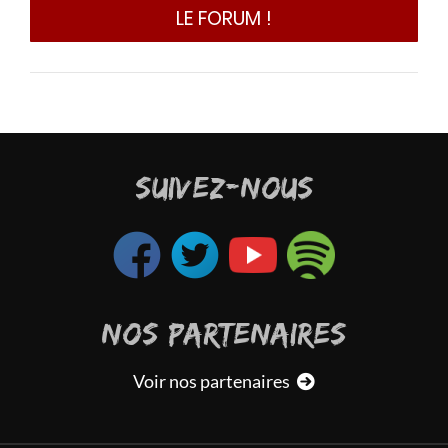
LE FORUM !
n et
pirit
aincu
ns la
ester
s ces
SUIVEZ-NOUS
font
NOS PARTENAIRES
Voir nos partenaires