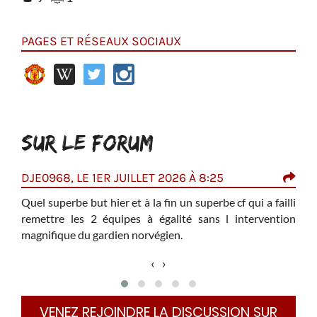
PAGES ET RÉSEAUX SOCIAUX
SUR LE FORUM
DJE0968, LE 1ER JUILLET 2026 À 8:25
MID
Quel superbe but hier et à la fin un superbe cf qui a failli
Il é
uloir
remettre les 2 équipes à égalité sans l intervention
en p
magnifique du gardien norvégien.
pas 
ques
 trop
‹
›
elque
c la
é. Le
VENEZ REJOINDRE LA DISCUSSION SUR