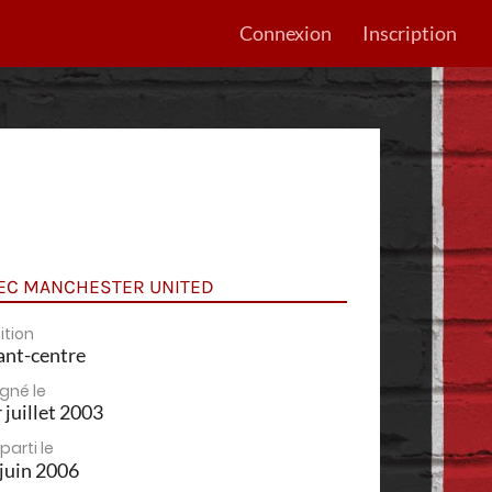
Connexion
Inscription
EC MANCHESTER UNITED
ition
ant-centre
igné le
 juillet 2003
 parti le
juin 2006