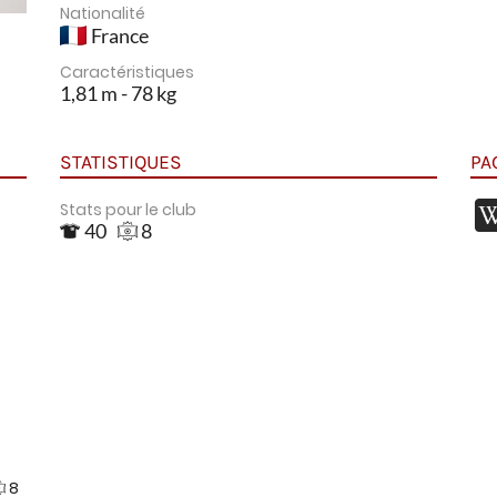
Nationalité
France
Caractéristiques
1,81 m - 78 kg
STATISTIQUES
PA
Stats pour le club
40
8
8