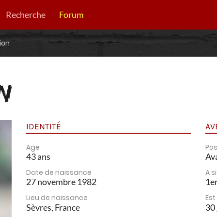
Recherche
Forum
ion
N
IDENTITÉ
AV
Age
Pos
43 ans
Av
Date de naissance
A s
27 novembre 1982
1er
Lieu de naissance
Est
Sèvres, France
30 