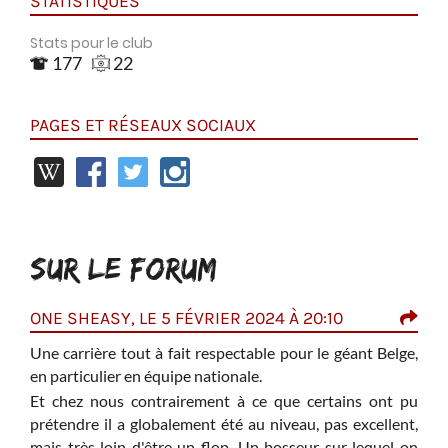
STATISTIQUES
Stats pour le club
177
22
PAGES ET RÉSEAUX SOCIAUX
SUR LE FORUM
ONE SHEASY, LE 5 FÉVRIER 2024 À 20:10
RED
Une carrière tout à fait respectable pour le géant Belge,
htt
html
en particulier en équipe nationale.
utd-
reti
Et chez nous contrairement à ce que certains ont pu
prétendre il a globalement été au niveau, pas excellent,
il m
mais très loin d'être un flop. Un bosseur sur lequel on