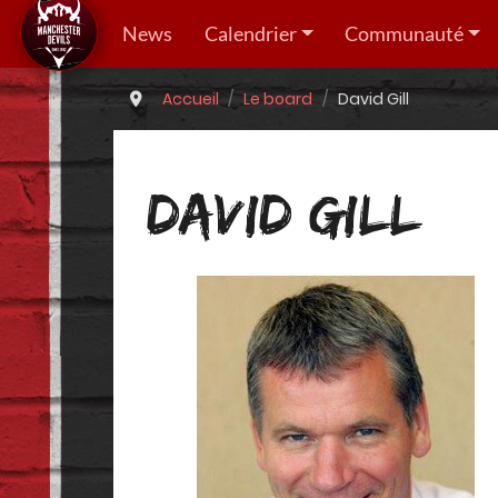
News
Calendrier
Communauté
Accueil
Le board
David Gill
DAVID GILL