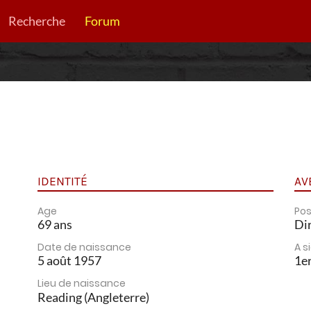
Recherche
Forum
IDENTITÉ
AV
Age
Pos
69 ans
Dir
Date de naissance
A s
5 août 1957
1e
Lieu de naissance
Reading (Angleterre)