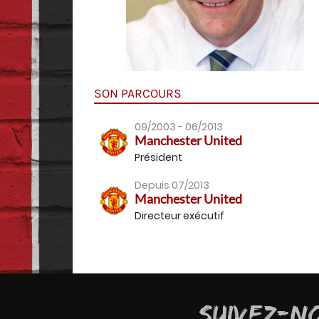
SON PARCOURS
09/2003 - 06/2013
Manchester United
Président
Depuis 07/2013
Manchester United
Directeur exécutif
SUIVEZ-N