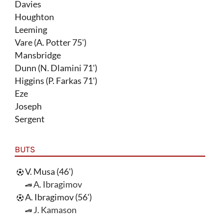
Davies
Houghton
Leeming
Vare (A. Potter 75')
Mansbridge
Dunn (N. Dlamini 71')
Higgins (P. Farkas 71')
Eze
Joseph
Sergent
BUTS
V. Musa (46')
A. Ibragimov
A. Ibragimov (56')
J. Kamason