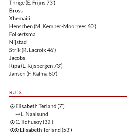
Thrige (E. Frijns 73')
Bross
Xhemaili
Henschen (M. Kemper-Moorrees 60')
Folkertsma
Nijstad
Strik (R. Lacroix 46')
Jacobs
Ripa (L. Rijsbergen 73')
Jansen (F. Kalma 80')
BUTS
Elisabeth Terland (7')
L. Naalsund
C. Ildhusoy (32')
Elisabeth Terland (53')