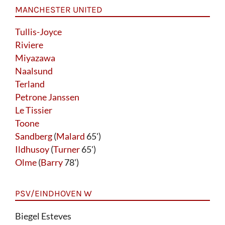
MANCHESTER UNITED
Tullis-Joyce
Riviere
Miyazawa
Naalsund
Terland
Petrone Janssen
Le Tissier
Toone
Sandberg
(
Malard
65')
Ildhusoy
(
Turner
65')
Olme
(
Barry
78')
PSV/EINDHOVEN W
Biegel Esteves