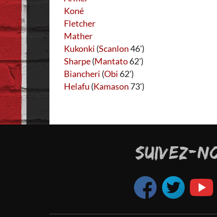
Koné
Fletcher
Mather
Kukonki
(
Scanlon
46')
Sharpe
(
Mantato
62')
Biancheri
(
Obi
62')
Helafu
(
Kamason
73')
SUIVEZ-N