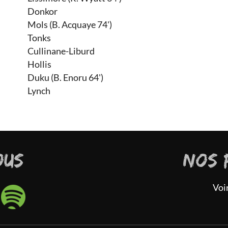
Donkor
Mols (B. Acquaye 74')
Tonks
Cullinane-Liburd
Hollis
Duku (B. Enoru 64')
Lynch
OUS
NOS 
Voi