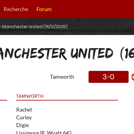
Recherche
Forum
 Manchester United (16/12/2025)
NCHESTER UNITED (1
3-0
Tamworth
TAMWORTH
Rachel
Curley
Digie
Lissimore (R. Wyatt 64')