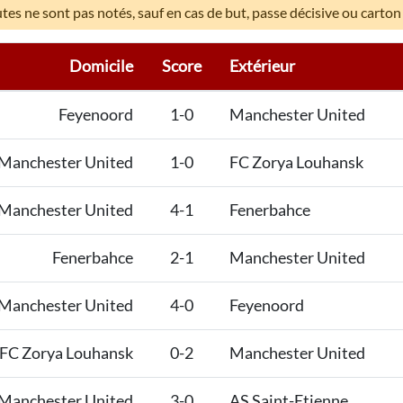
es ne sont pas notés, sauf en cas de but, passe décisive ou carton
Domicile
Score
Extérieur
Feyenoord
1-0
Manchester United
Manchester United
1-0
FC Zorya Louhansk
Manchester United
4-1
Fenerbahce
Fenerbahce
2-1
Manchester United
Manchester United
4-0
Feyenoord
FC Zorya Louhansk
0-2
Manchester United
Manchester United
3-0
AS Saint-Etienne