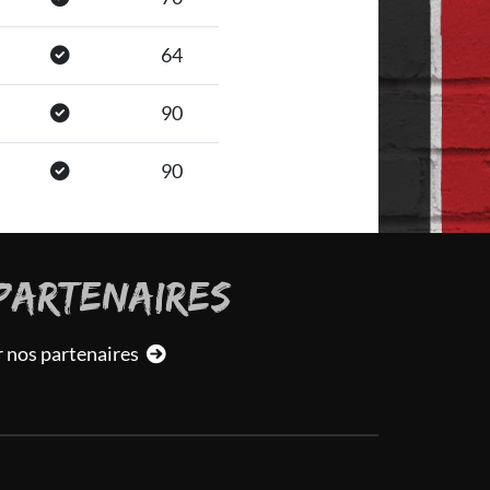
64
90
90
PARTENAIRES
r nos partenaires