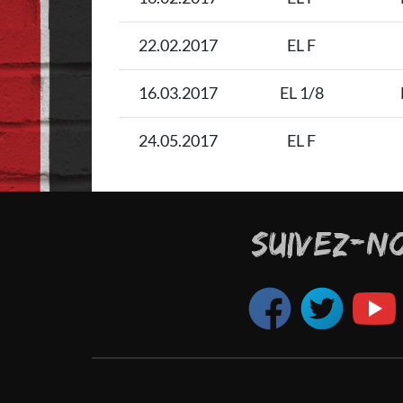
22.02.2017
EL F
16.03.2017
EL 1/8
24.05.2017
EL F
SUIVEZ-N