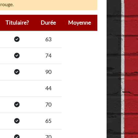
 rouge.
Titulaire?
Durée
Moyenne
63
74
90
44
70
65
70