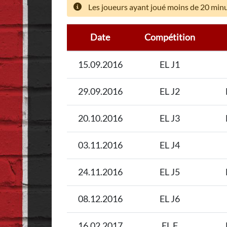
Les joueurs ayant joué moins de 20 minut
Date
Compétition
15.09.2016
EL J1
29.09.2016
EL J2
20.10.2016
EL J3
03.11.2016
EL J4
24.11.2016
EL J5
08.12.2016
EL J6
16.02.2017
EL F