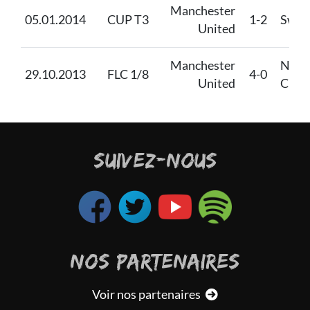
Manchester
05.01.2014
CUP T3
1-2
Swan
United
Manchester
Norw
29.10.2013
FLC 1/8
4-0
United
City
SUIVEZ-NOUS
NOS PARTENAIRES
Voir nos partenaires