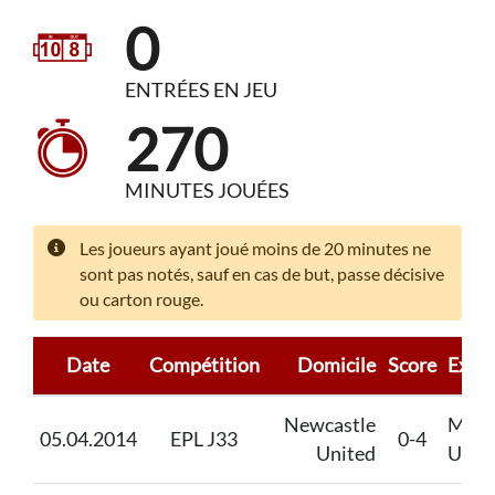
0
ENTRÉES EN JEU
270
MINUTES JOUÉES
Les joueurs ayant joué moins de 20 minutes ne
sont pas notés, sauf en cas de but, passe décisive
ou carton rouge.
Date
Compétition
Domicile
Score
Extér
Newcastle
Manc
05.04.2014
EPL J33
0-4
United
Unit