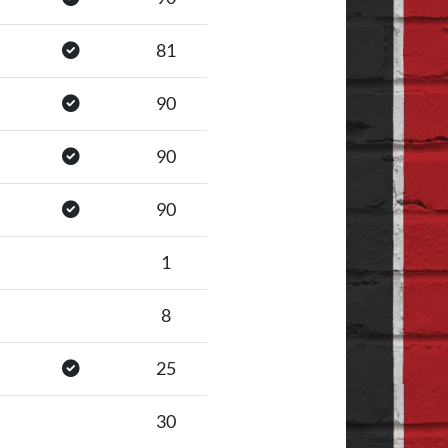
81
90
90
90
1
8
25
30