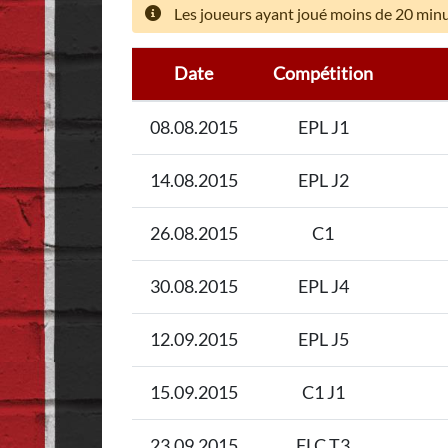
Les joueurs ayant joué moins de 20 minut
Date
Compétition
08.08.2015
EPL J1
14.08.2015
EPL J2
26.08.2015
C1
30.08.2015
EPL J4
12.09.2015
EPL J5
15.09.2015
C1 J1
23.09.2015
FLC T3