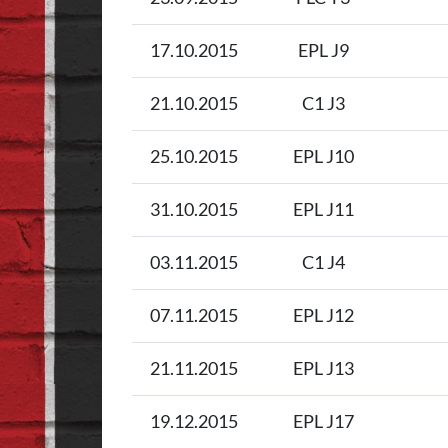
17.10.2015
EPL J9
21.10.2015
C1 J3
25.10.2015
EPL J10
31.10.2015
EPL J11
03.11.2015
C1 J4
07.11.2015
EPL J12
21.11.2015
EPL J13
19.12.2015
EPL J17