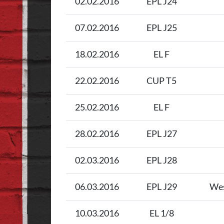
02.02.2016
EPL J24
07.02.2016
EPL J25
18.02.2016
EL F
22.02.2016
CUP T5
25.02.2016
EL F
28.02.2016
EPL J27
02.03.2016
EPL J28
06.03.2016
EPL J29
Wes
10.03.2016
EL 1/8