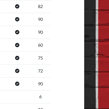
82
90
90
60
75
72
90
6