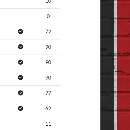
10
0
72
90
90
90
77
62
11