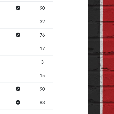
90
32
76
17
3
15
90
83