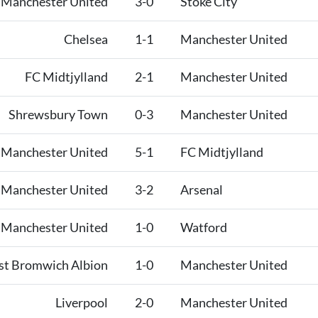
Manchester United
3-0
Stoke City
Chelsea
1-1
Manchester United
FC Midtjylland
2-1
Manchester United
Shrewsbury Town
0-3
Manchester United
Manchester United
5-1
FC Midtjylland
Manchester United
3-2
Arsenal
Manchester United
1-0
Watford
t Bromwich Albion
1-0
Manchester United
Liverpool
2-0
Manchester United