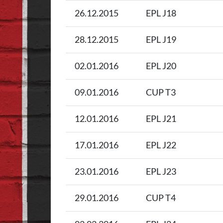
26.12.2015
EPL J18
28.12.2015
EPL J19
02.01.2016
EPL J20
09.01.2016
CUP T3
12.01.2016
EPL J21
17.01.2016
EPL J22
23.01.2016
EPL J23
29.01.2016
CUP T4