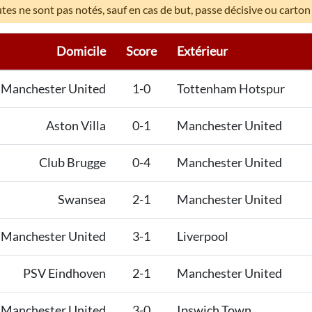
es ne sont pas notés, sauf en cas de but, passe décisive ou carton
Domicile
Score
Extérieur
Manchester United
1-0
Tottenham Hotspur
Aston Villa
0-1
Manchester United
Club Brugge
0-4
Manchester United
Swansea
2-1
Manchester United
Manchester United
3-1
Liverpool
PSV Eindhoven
2-1
Manchester United
Manchester United
3-0
Ipswich Town