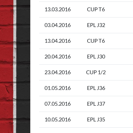
13.03.2016
CUP T6
03.04.2016
EPL J32
13.04.2016
CUP T6
20.04.2016
EPL J30
23.04.2016
CUP 1/2
01.05.2016
EPL J36
07.05.2016
EPL J37
10.05.2016
EPL J35