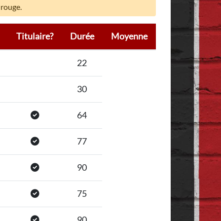
 rouge.
Titulaire?
Durée
Moyenne
22
30
64
77
90
75
90