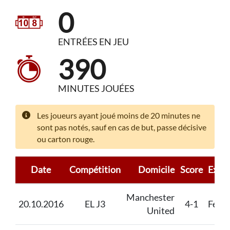
0
ENTRÉES EN JEU
390
MINUTES JOUÉES
Les joueurs ayant joué moins de 20 minutes ne
sont pas notés, sauf en cas de but, passe décisive
ou carton rouge.
Date
Compétition
Domicile
Score
Extér
Manchester
20.10.2016
EL J3
4-1
Fene
United