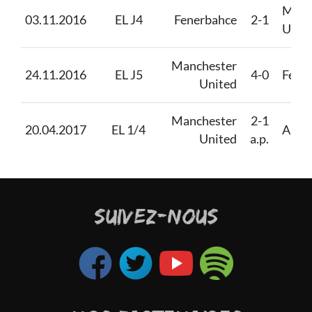
Manc
03.11.2016
EL J4
Fenerbahce
2-1
Unit
Manchester
24.11.2016
EL J5
4-0
Feye
United
Manchester
2-1
20.04.2017
EL 1/4
Ande
United
a.p.
SUIVEZ-NOUS