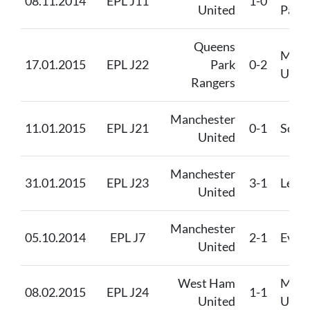
08.11.2014
EPL J11
1-0
United
Palac
Queens
Manc
17.01.2015
EPL J22
Park
0-2
Unit
Rangers
Manchester
11.01.2015
EPL J21
0-1
Sout
United
Manchester
31.01.2015
EPL J23
3-1
Leice
United
Manchester
05.10.2014
EPL J7
2-1
Ever
United
West Ham
Manc
08.02.2015
EPL J24
1-1
United
Unit