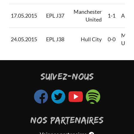
Manchester
17.05.2015
EPL J37
1-1
Arse
United
Manc
24.05.2015
EPL J38
Hull City
0-0
Unit
SUIVEZ-NOUS
NOS PARTENAIRES