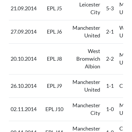
Leicester
Manc
21.09.2014
EPL J5
5-3
City
Unit
Manchester
West
27.09.2014
EPL J6
2-1
United
Unit
West
Manc
20.10.2014
EPL J8
Bromwich
2-2
Unit
Albion
Manchester
26.10.2014
EPL J9
1-1
Chel
United
Manchester
Manc
02.11.2014
EPL J10
1-0
City
Unit
Manchester
Cryst