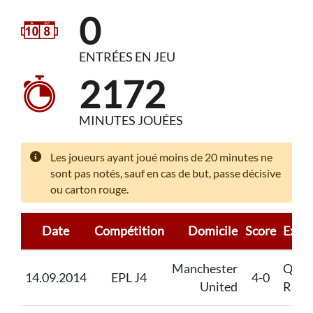
0
ENTRÉES EN JEU
2172
MINUTES JOUÉES
Les joueurs ayant joué moins de 20 minutes ne
sont pas notés, sauf en cas de but, passe décisive
ou carton rouge.
Date
Compétition
Domicile
Score
Extér
Manchester
Quee
14.09.2014
EPL J4
4-0
United
Rang