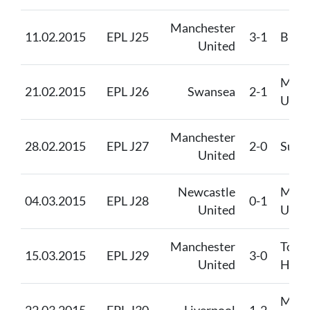
Manchester
11.02.2015
EPL J25
3-1
Burn
United
Manc
21.02.2015
EPL J26
Swansea
2-1
Unit
Manchester
28.02.2015
EPL J27
2-0
Sund
United
Newcastle
Manc
04.03.2015
EPL J28
0-1
United
Unit
Manchester
Tott
15.03.2015
EPL J29
3-0
United
Hots
Manc