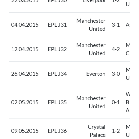
22.03.2015
EPL J30
Liverpool
1-2
Unit
Manchester
04.04.2015
EPL J31
3-1
Aston
United
Manchester
Manc
12.04.2015
EPL J32
4-2
United
City
Manc
26.04.2015
EPL J34
Everton
3-0
Unit
West
Manchester
02.05.2015
EPL J35
0-1
Brom
United
Albi
Crystal
Manc
09.05.2015
EPL J36
1-2
Palace
Unit