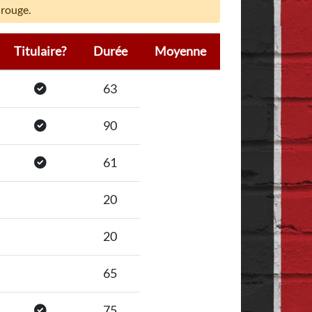
 rouge.
Titulaire?
Durée
Moyenne
63
90
61
20
20
65
75