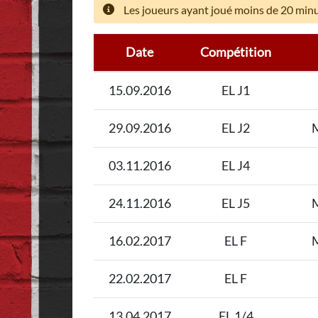
Les joueurs ayant joué moins de 20 minut
Date
Compétition
15.09.2016
EL J1
29.09.2016
EL J2
M
03.11.2016
EL J4
24.11.2016
EL J5
M
16.02.2017
EL F
M
22.02.2017
EL F
13.04.2017
EL 1/4