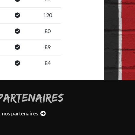
120
80
89
84
PARTENAIRES
r nos partenaires