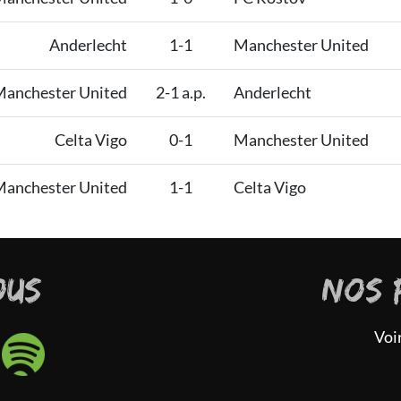
Anderlecht
1-1
Manchester United
anchester United
2-1 a.p.
Anderlecht
Celta Vigo
0-1
Manchester United
anchester United
1-1
Celta Vigo
OUS
NOS 
Voi