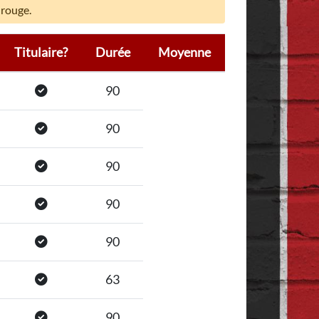
 rouge.
Titulaire?
Durée
Moyenne
90
90
90
90
90
63
90