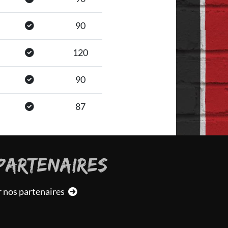
90
120
90
87
PARTENAIRES
r nos partenaires