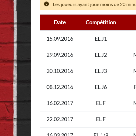
Les joueurs ayant joué moins de 20 minut
Date
Compétition
15.09.2016
EL J1
29.09.2016
EL J2
M
20.10.2016
EL J3
M
08.12.2016
EL J6
16.02.2017
EL F
M
22.02.2017
EL F
16.03.2017
EL 1/8
M