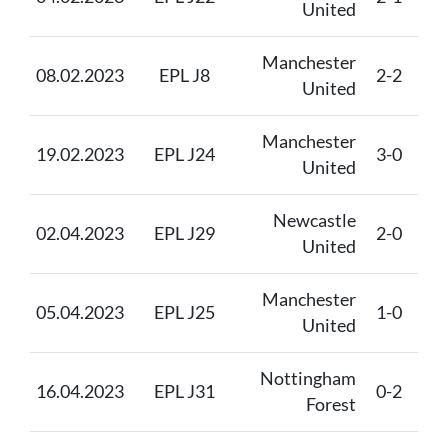
United
Manchester
08.02.2023
EPL J8
2-2
Lee
United
Manchester
19.02.2023
EPL J24
3-0
Lei
United
Newcastle
Ma
02.04.2023
EPL J29
2-0
United
Un
Manchester
05.04.2023
EPL J25
1-0
Bre
United
Nottingham
Ma
16.04.2023
EPL J31
0-2
Forest
Un