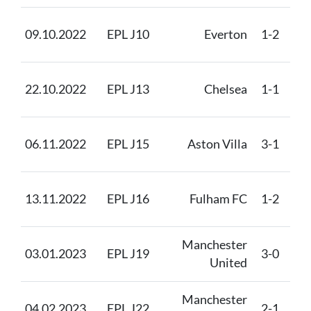
Ma
09.10.2022
EPL J10
Everton
1-2
Un
Ma
22.10.2022
EPL J13
Chelsea
1-1
Un
Ma
06.11.2022
EPL J15
Aston Villa
3-1
Un
Ma
13.11.2022
EPL J16
Fulham FC
1-2
Un
Manchester
03.01.2023
EPL J19
3-0
Bo
United
Manchester
04.02.2023
EPL J22
2-1
Cry