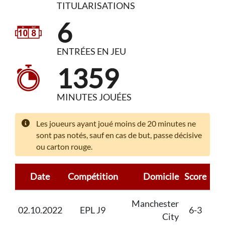
TITULARISATIONS
6
ENTRÉES EN JEU
1359
MINUTES JOUÉES
Les joueurs ayant joué moins de 20 minutes ne
sont pas notés, sauf en cas de but, passe décisive
ou carton rouge.
Date
Compétition
Domicile
Score
Ext
Manchester
Ma
02.10.2022
EPL J9
6-3
City
Un