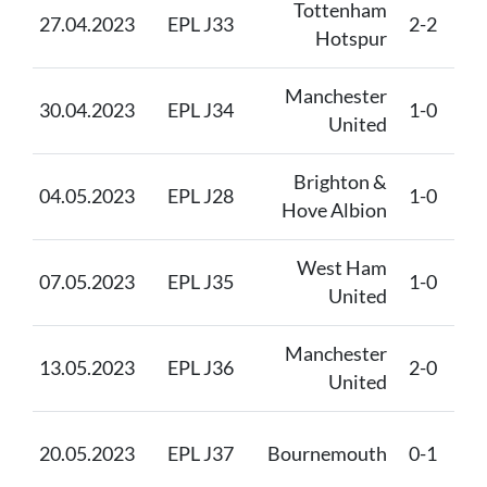
Tottenham
Ma
27.04.2023
EPL J33
2-2
Hotspur
Un
Manchester
30.04.2023
EPL J34
1-0
Ast
United
Brighton &
Ma
04.05.2023
EPL J28
1-0
Hove Albion
Un
West Ham
Ma
07.05.2023
EPL J35
1-0
United
Un
Manchester
13.05.2023
EPL J36
2-0
Wo
United
Ma
20.05.2023
EPL J37
Bournemouth
0-1
Un