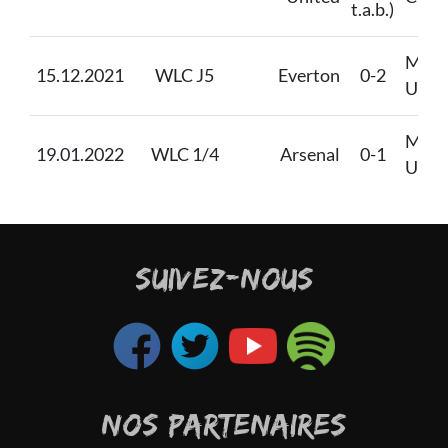
t.a.b.)
Manc
15.12.2021
WLC J5
Everton
0-2
Unit
Manc
19.01.2022
WLC 1/4
Arsenal
0-1
Unit
SUIVEZ-NOUS
NOS PARTENAIRES