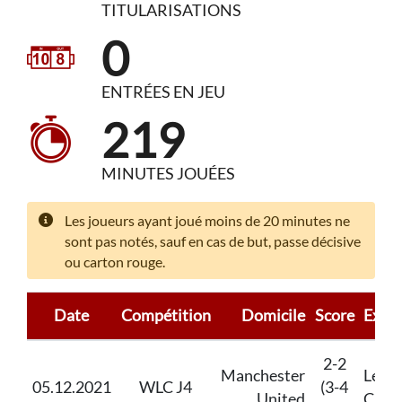
TITULARISATIONS
0
ENTRÉES EN JEU
219
MINUTES JOUÉES
Les joueurs ayant joué moins de 20 minutes ne
sont pas notés, sauf en cas de but, passe décisive
ou carton rouge.
Date
Compétition
Domicile
Score
Extér
2-2
Manchester
Leice
05.12.2021
WLC J4
(3-4
United
City