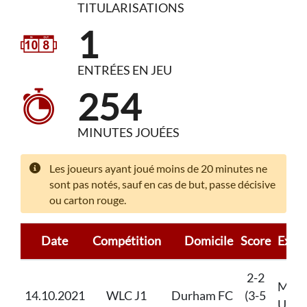
TITULARISATIONS
1
ENTRÉES EN JEU
254
MINUTES JOUÉES
Les joueurs ayant joué moins de 20 minutes ne
sont pas notés, sauf en cas de but, passe décisive
ou carton rouge.
Date
Compétition
Domicile
Score
Extér
2-2
Manc
14.10.2021
WLC J1
Durham FC
(3-5
Unit