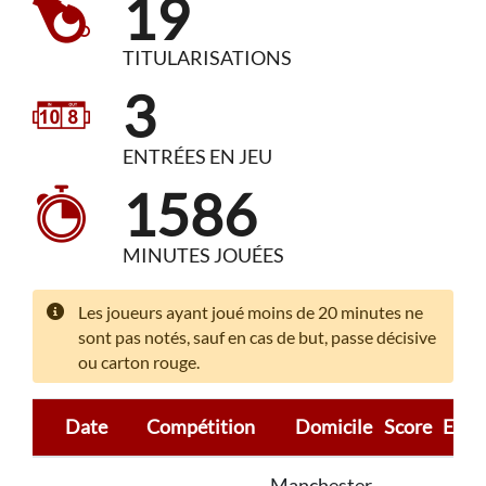
19
TITULARISATIONS
3
ENTRÉES EN JEU
1586
MINUTES JOUÉES
Les joueurs ayant joué moins de 20 minutes ne
sont pas notés, sauf en cas de but, passe décisive
ou carton rouge.
Date
Compétition
Domicile
Score
Exté
Manchester