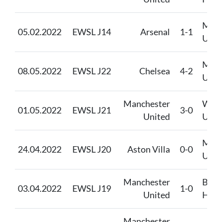
Manc
05.02.2022
EWSL J14
Arsenal
1-1
Unit
Manc
08.05.2022
EWSL J22
Chelsea
4-2
Unit
Manchester
Wes
01.05.2022
EWSL J21
3-0
United
Unit
Manc
24.04.2022
EWSL J20
Aston Villa
0-0
Unit
Manchester
Brig
03.04.2022
EWSL J19
1-0
United
Hove
Manchester