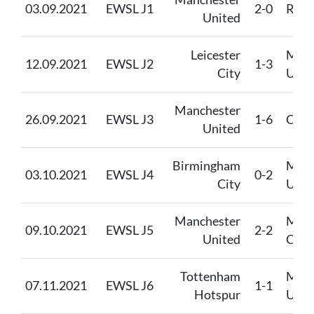
03.09.2021
EWSL J1
2-0
Read
United
Leicester
Manc
12.09.2021
EWSL J2
1-3
City
Unit
Manchester
26.09.2021
EWSL J3
1-6
Chel
United
Birmingham
Manc
03.10.2021
EWSL J4
0-2
City
Unit
Manchester
Manc
09.10.2021
EWSL J5
2-2
United
City
Tottenham
Manc
07.11.2021
EWSL J6
1-1
Hotspur
Unit