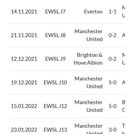
Manc
14.11.2021
EWSL J7
Everton
1-1
Unit
Manchester
21.11.2021
EWSL J8
0-2
Arse
United
Brighton &
Manc
12.12.2021
EWSL J9
0-2
Hove Albion
Unit
Manchester
19.12.2021
EWSL J10
5-0
Aston
United
Manchester
Birm
15.01.2022
EWSL J12
5-0
United
City
Manchester
Tott
23.01.2022
EWSL J13
3-0
United
Hots