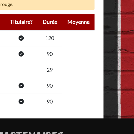
 rouge.
Titulaire?
Durée
Moyenne
120
90
29
90
90