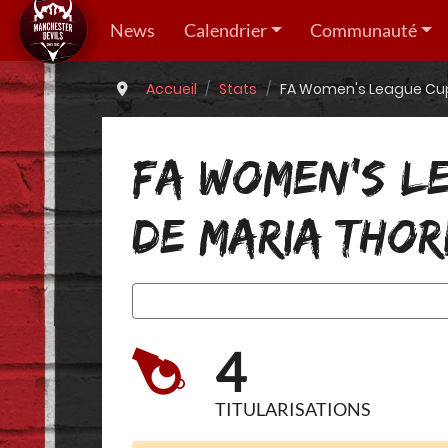
News
Calendrier
Communauté
Accueil
Stats
FA Women's League Cup 2
FA WOMEN'S LE
DE MARIA THOR
4
TITULARISATIONS