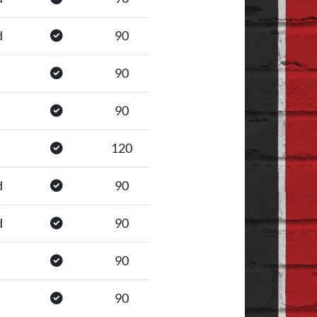
d
90
90
90
120
d
90
d
90
90
90