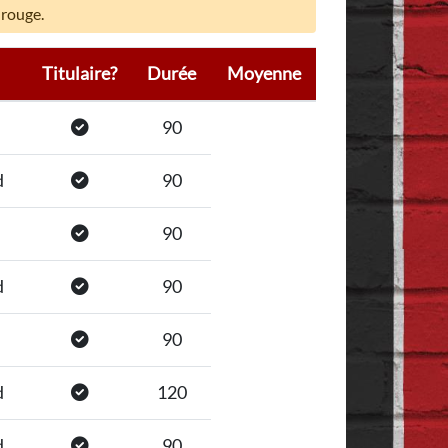
 rouge.
Titulaire?
Durée
Moyenne
90
d
90
90
d
90
90
d
120
d
90