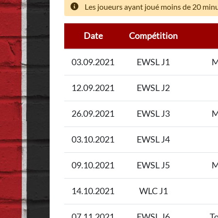
Les joueurs ayant joué moins de 20 minut
Date
Compétition
03.09.2021
EWSL J1
M
12.09.2021
EWSL J2
26.09.2021
EWSL J3
M
03.10.2021
EWSL J4
09.10.2021
EWSL J5
M
14.10.2021
WLC J1
07.11.2021
EWSL J6
T