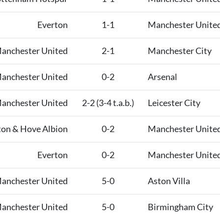
Everton
1-1
Manchester Unite
anchester United
2-1
Manchester City
anchester United
0-2
Arsenal
anchester United
2-2 (3-4 t.a.b.)
Leicester City
ton & Hove Albion
0-2
Manchester Unite
Everton
0-2
Manchester Unite
anchester United
5-0
Aston Villa
anchester United
5-0
Birmingham City