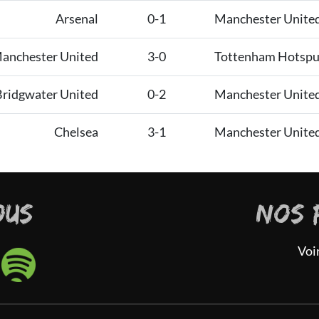
Arsenal
0-1
Manchester Unite
anchester United
3-0
Tottenham Hotspu
Bridgwater United
0-2
Manchester Unite
Chelsea
3-1
Manchester Unite
OUS
NOS 
Voi