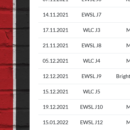
14.11.2021
EWSL J7
17.11.2021
WLC J3
M
21.11.2021
EWSL J8
M
05.12.2021
WLC J4
M
12.12.2021
EWSL J9
Brigh
15.12.2021
WLC J5
19.12.2021
EWSL J10
M
15.01.2022
EWSL J12
M