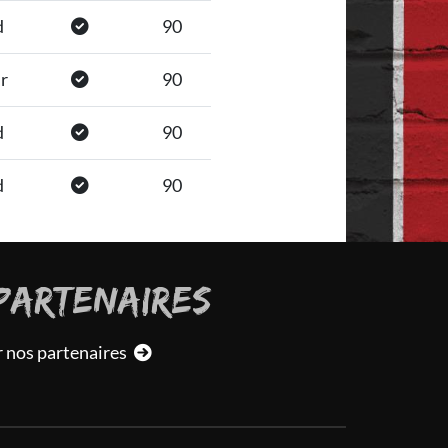
d
90
r
90
d
90
d
90
PARTENAIRES
r nos partenaires