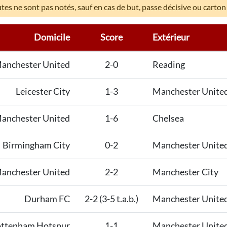
es ne sont pas notés, sauf en cas de but, passe décisive ou carton
Domicile
Score
Extérieur
anchester United
2-0
Reading
Leicester City
1-3
Manchester Unite
anchester United
1-6
Chelsea
Birmingham City
0-2
Manchester Unite
anchester United
2-2
Manchester City
Durham FC
2-2 (3-5 t.a.b.)
Manchester Unite
ottenham Hotspur
1-1
Manchester Unite