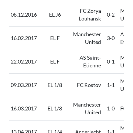
FC Zorya
Manc
08.12.2016
EL J6
0-2
Louhansk
Unit
Manchester
AS Sa
16.02.2017
EL F
3-0
United
Etie
AS Saint-
Manc
22.02.2017
EL F
0-1
Etienne
Unit
Manc
09.03.2017
EL 1/8
FC Rostov
1-1
Unit
Manchester
16.03.2017
EL 1/8
1-0
FC R
United
Manc
13.04.2017
EL 1/4
Anderlecht
1-1