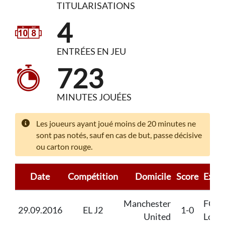
TITULARISATIONS
4
ENTRÉES EN JEU
723
MINUTES JOUÉES
Les joueurs ayant joué moins de 20 minutes ne
sont pas notés, sauf en cas de but, passe décisive
ou carton rouge.
Date
Compétition
Domicile
Score
Extér
Manchester
FC Z
29.09.2016
EL J2
1-0
United
Louh