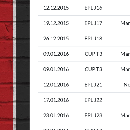
12.12.2015
EPL J16
19.12.2015
EPL J17
Man
26.12.2015
EPL J18
09.01.2016
CUP T3
Man
09.01.2016
CUP T3
Man
12.01.2016
EPL J21
Ne
17.01.2016
EPL J22
23.01.2016
EPL J23
Man