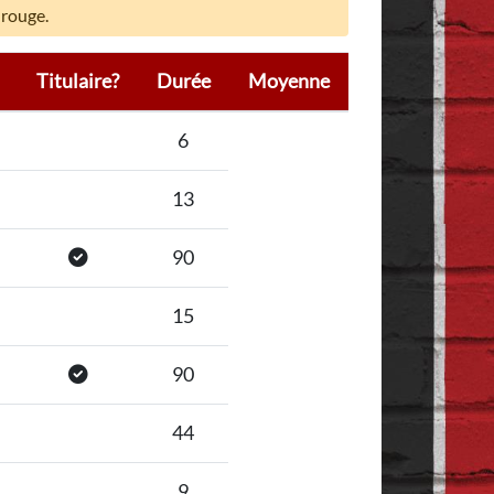
 rouge.
Titulaire?
Durée
Moyenne
6
13
90
15
90
44
9