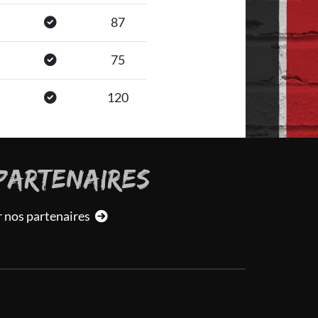
87
75
120
PARTENAIRES
r nos partenaires