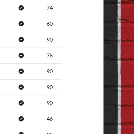
74
60
90
78
90
90
90
46