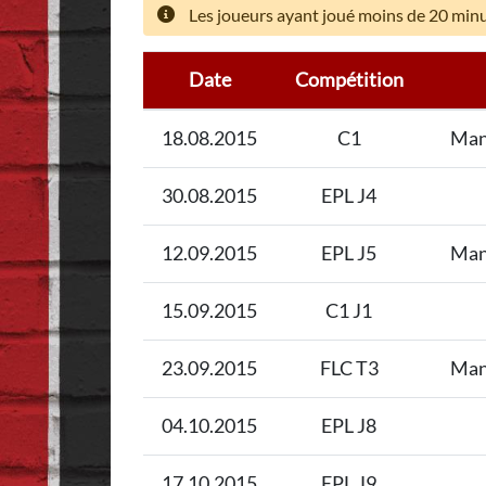
Les joueurs ayant joué moins de 20 minut
Date
Compétition
18.08.2015
C1
Man
30.08.2015
EPL J4
12.09.2015
EPL J5
Man
15.09.2015
C1 J1
23.09.2015
FLC T3
Man
04.10.2015
EPL J8
17.10.2015
EPL J9