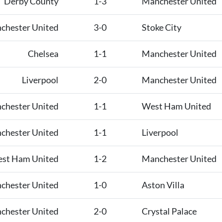
Derby County
1-3
Manchester United
chester United
3-0
Stoke City
Chelsea
1-1
Manchester United
Liverpool
2-0
Manchester United
chester United
1-1
West Ham United
chester United
1-1
Liverpool
st Ham United
1-2
Manchester United
chester United
1-0
Aston Villa
chester United
2-0
Crystal Palace