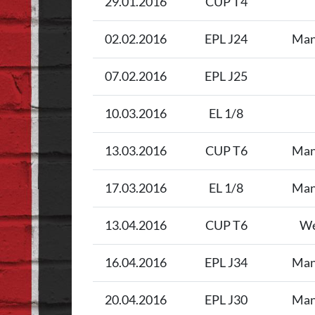
29.01.2016
CUP T4
02.02.2016
EPL J24
Man
07.02.2016
EPL J25
10.03.2016
EL 1/8
13.03.2016
CUP T6
Man
17.03.2016
EL 1/8
Man
13.04.2016
CUP T6
We
16.04.2016
EPL J34
Man
20.04.2016
EPL J30
Man