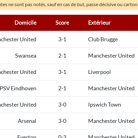
es ne sont pas notés, sauf en cas de but, passe décisive ou carton
Domicile
Score
Extérieur
chester United
3-1
Club Brugge
Swansea
2-1
Manchester United
chester United
3-1
Liverpool
PSV Eindhoven
2-1
Manchester United
chester United
3-0
Ipswich Town
Arsenal
3-0
Manchester United
Everton
0-3
Manchester United