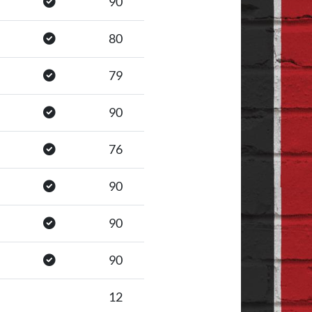
90
80
79
90
76
90
90
90
12