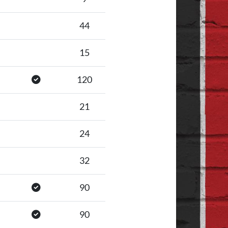
44
15
120
21
24
32
90
90