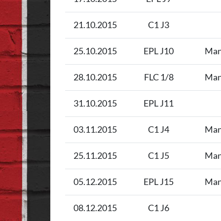
21.10.2015
C1 J3
25.10.2015
EPL J10
Man
28.10.2015
FLC 1/8
Man
31.10.2015
EPL J11
03.11.2015
C1 J4
Man
25.11.2015
C1 J5
Man
05.12.2015
EPL J15
Man
08.12.2015
C1 J6