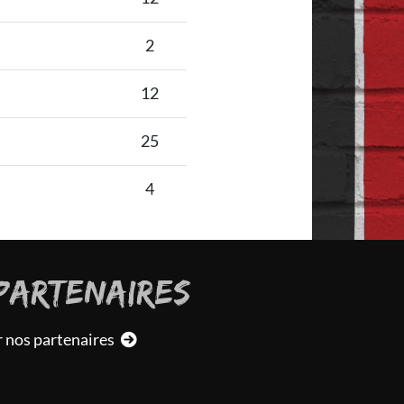
2
12
25
4
PARTENAIRES
r nos partenaires