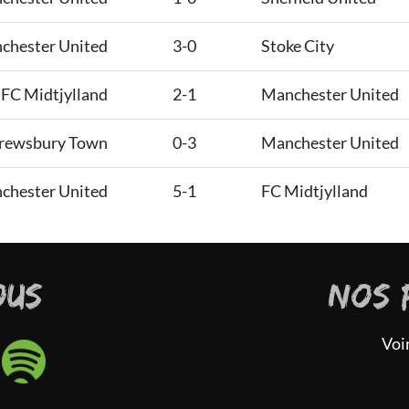
chester United
3-0
Stoke City
FC Midtjylland
2-1
Manchester United
rewsbury Town
0-3
Manchester United
chester United
5-1
FC Midtjylland
OUS
NOS 
Voi