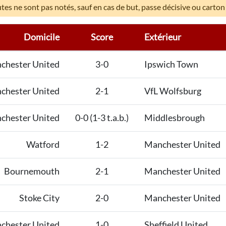
es ne sont pas notés, sauf en cas de but, passe décisive ou carton
Domicile
Score
Extérieur
chester United
3-0
Ipswich Town
chester United
2-1
VfL Wolfsburg
chester United
0-0 (1-3 t.a.b.)
Middlesbrough
Watford
1-2
Manchester United
Bournemouth
2-1
Manchester United
Stoke City
2-0
Manchester United
chester United
1-0
Sheffield United