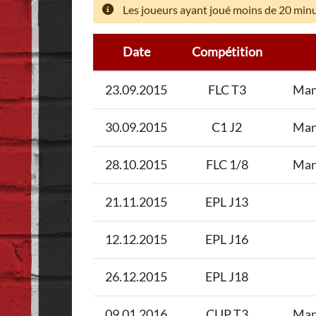
Les joueurs ayant joué moins de 20 minut
Date
Compétition
23.09.2015
FLC T3
Man
30.09.2015
C1 J2
Man
28.10.2015
FLC 1/8
Man
21.11.2015
EPL J13
12.12.2015
EPL J16
26.12.2015
EPL J18
09.01.2016
CUP T3
Man