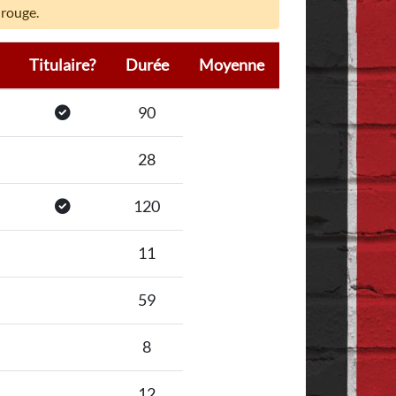
 rouge.
Titulaire?
Durée
Moyenne
90
28
120
11
59
8
12