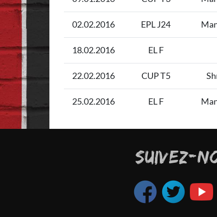
02.02.2016
EPL J24
Man
18.02.2016
EL F
22.02.2016
CUP T5
Sh
25.02.2016
EL F
Man
SUIVEZ-N