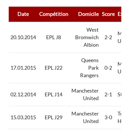
Date
Compétition
Domicile
Score
Extér
West
Manc
20.10.2014
EPL J8
Bromwich
2-2
Unit
Albion
Queens
Manc
17.01.2015
EPL J22
Park
0-2
Unit
Rangers
Manchester
02.12.2014
EPL J14
2-1
Stoke
United
Manchester
Tott
15.03.2015
EPL J29
3-0
United
Hots