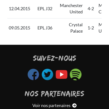
Manchester
Manc
12.04.2015
EPL J32
4-2
United
City
Crystal
Manc
09.05.2015
EPL J36
1-2
Palace
Unit
SUIVEZ-NOUS
NOS PARTENAIRES
Voir nos partenaires