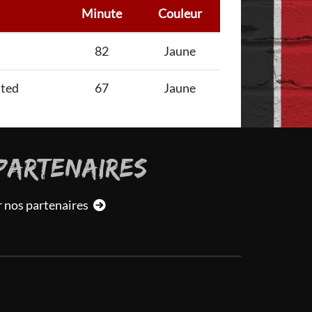
Minute
Couleur
82
Jaune
ited
67
Jaune
PARTENAIRES
r nos partenaires