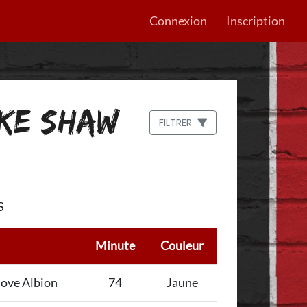
Connexion
Inscription
UKE SHAW
FILTRER
S
Minute
Couleur
ove Albion
74
Jaune