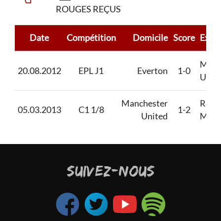
ROUGES REÇUS
Date
Compétition
Domicile
Score
Extér
Manc
20.08.2012
EPL J1
Everton
1-0
Unit
Manchester
Real
05.03.2013
C1 1/8
1-2
United
Madr
SUIVEZ-NOUS