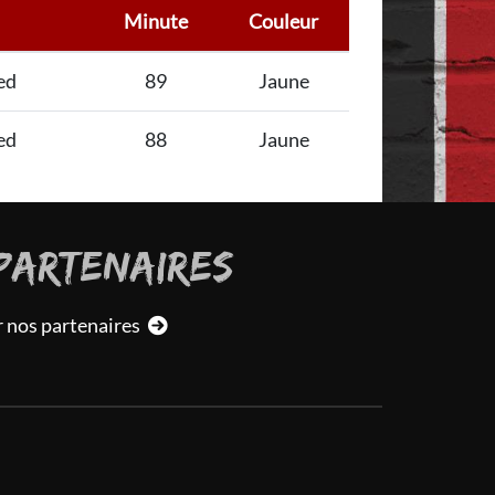
Minute
Couleur
ed
89
Jaune
ed
88
Jaune
PARTENAIRES
r nos partenaires