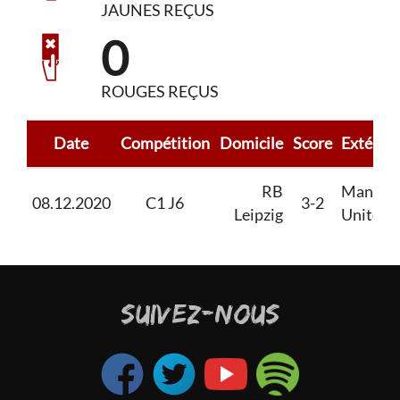
JAUNES REÇUS
0
ROUGES REÇUS
Date
Compétition
Domicile
Score
Extérieu
RB
Manche
08.12.2020
C1 J6
3-2
Leipzig
United
SUIVEZ-NOUS