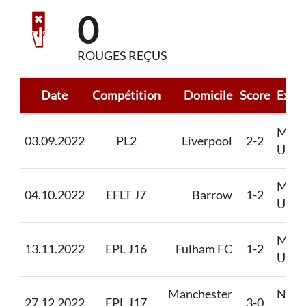
0
ROUGES REÇUS
Date
Compétition
Domicile
Score
Extér
Manc
03.09.2022
PL2
Liverpool
2-2
Unit
Manc
04.10.2022
EFLT J7
Barrow
1-2
Unit
Manc
13.11.2022
EPL J16
Fulham FC
1-2
Unit
Manchester
Nott
27.12.2022
EPL J17
3-0