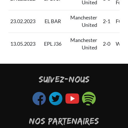
United
Fores
Manchester
23.02.2023
EL BAR
2-1
FC B
United
Manchester
13.05.2023
EPL J36
2-0
Wolv
United
SUIVEZ-NOUS
NOS PARTENAIRES