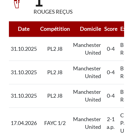
1
ROUGES REÇUS
Date
Compétition
Domicile
Score
Extér
Manchester
Blac
31.10.2025
PL2 J8
0-4
United
Rove
Manchester
Blac
31.10.2025
PL2 J8
0-4
United
Rove
Manchester
Blac
31.10.2025
PL2 J8
0-4
United
Rove
Cryst
Manchester
2-1
17.04.2026
FAYC 1/2
Palac
United
a.p.
U18