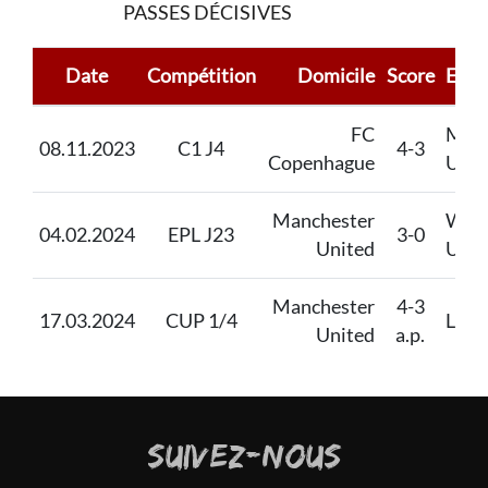
PASSES DÉCISIVES
Date
Compétition
Domicile
Score
Exté
FC
Manc
08.11.2023
C1 J4
4-3
Copenhague
Unit
Manchester
Wes
04.02.2024
EPL J23
3-0
United
Unit
Manchester
4-3
17.03.2024
CUP 1/4
Live
United
a.p.
SUIVEZ-NOUS