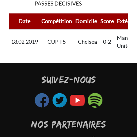
PASSES DÉCISIVES
Date
Compétition
Domicile
Score
Extérieu
Manche
18.02.2019
CUP T5
Chelsea
0-2
United
SUIVEZ-NOUS
NOS PARTENAIRES