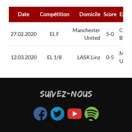
Date
Compétition
Domicile
Score
Extér
Manchester
Club
27.02.2020
EL F
5-0
United
Brug
Manc
12.03.2020
EL 1/8
LASK Linz
0-5
Unit
SUIVEZ-NOUS