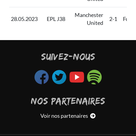
Manchester
28.05.2023
EPL J38
2-1
Fulh
United
SUIVEZ-NOUS
NOS PARTENAIRES
Voir nos partenaires