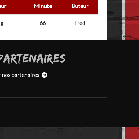
eur
Minute
Buteur
ng
66
Fred
PARTENAIRES
r nos partenaires