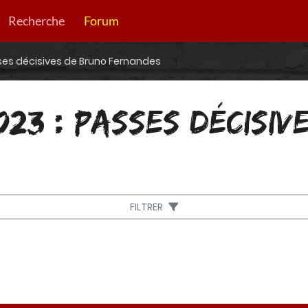
Recherche
Forum
ses décisives de Bruno Fernandes
023 : PASSES DÉCISIV
FILTRER