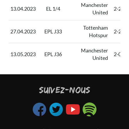
Manchester
13.04.2023
EL 1/4
2-2
F
United
Tottenham
27.04.2023
EPL J33
2-2
Hotspur
Manchester
13.05.2023
EPL J36
2-0
United
SUIVEZ-NOUS