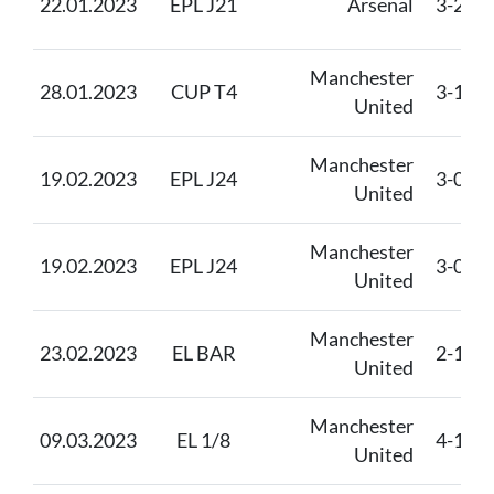
22.01.2023
EPL J21
Arsenal
3-2
Manchester
28.01.2023
CUP T4
3-1
United
Manchester
19.02.2023
EPL J24
3-0
L
United
Manchester
19.02.2023
EPL J24
3-0
L
United
Manchester
23.02.2023
EL BAR
2-1
United
Manchester
09.03.2023
EL 1/8
4-1
United