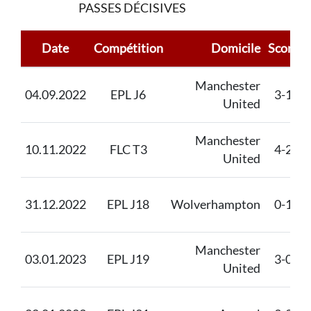
PASSES DÉCISIVES
Date
Compétition
Domicile
Score
Manchester
04.09.2022
EPL J6
3-1
United
Manchester
10.11.2022
FLC T3
4-2
United
31.12.2022
EPL J18
Wolverhampton
0-1
Manchester
03.01.2023
EPL J19
3-0
United