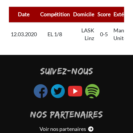
Date
Compétition
Domicile
Score
Extérieu
LASK
Manche
12.03.2020
EL 1/8
0-5
Linz
United
SUIVEZ-NOUS
NOS PARTENAIRES
Voir nos partenaires