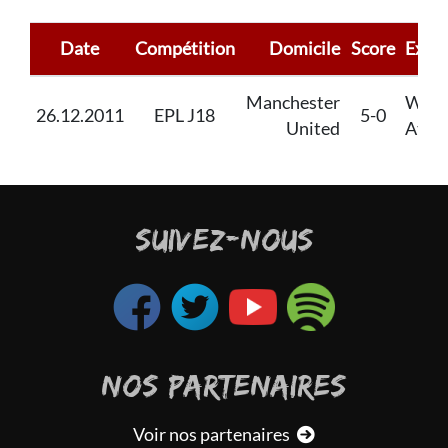
Date
Compétition
Domicile
Score
Extér
Manchester
Wiga
26.12.2011
EPL J18
5-0
United
Athle
SUIVEZ-NOUS
NOS PARTENAIRES
Voir nos partenaires