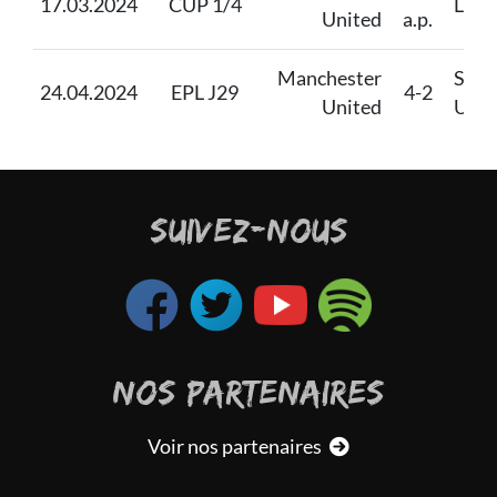
17.03.2024
CUP 1/4
Live
United
a.p.
Manchester
Sheff
24.04.2024
EPL J29
4-2
United
Unit
SUIVEZ-NOUS
NOS PARTENAIRES
Voir nos partenaires