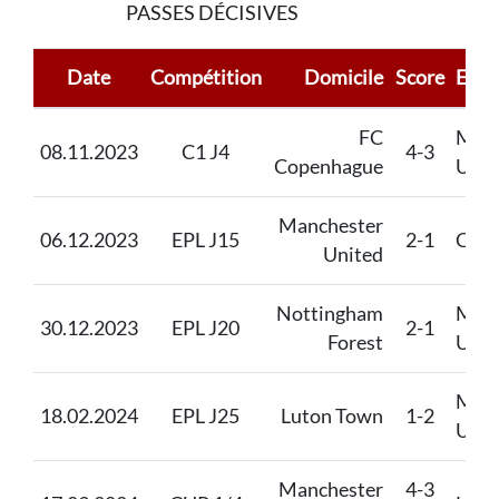
PASSES DÉCISIVES
Date
Compétition
Domicile
Score
Exté
FC
Manc
08.11.2023
C1 J4
4-3
Copenhague
Unit
Manchester
06.12.2023
EPL J15
2-1
Chel
United
Nottingham
Manc
30.12.2023
EPL J20
2-1
Forest
Unit
Manc
18.02.2024
EPL J25
Luton Town
1-2
Unit
Manchester
4-3