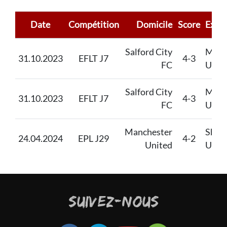
Date
Compétition
Domicile
Score
Extér
Salford City
Manc
31.10.2023
EFLT J7
4-3
FC
Unit
Salford City
Manc
31.10.2023
EFLT J7
4-3
FC
Unit
Manchester
Sheff
24.04.2024
EPL J29
4-2
United
Unit
SUIVEZ-NOUS