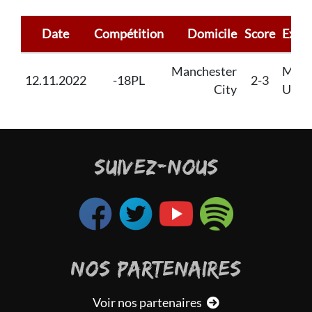
Date
Compétition
Domicile
Score
Extér
Manchester
Manc
12.11.2022
-18PL
2-3
City
Unit
SUIVEZ-NOUS
NOS PARTENAIRES
Voir nos partenaires