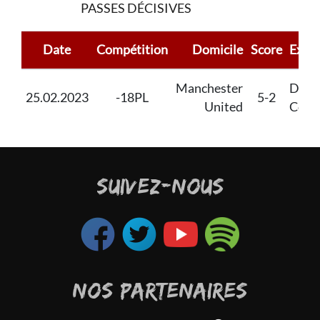
PASSES DÉCISIVES
Date
Compétition
Domicile
Score
Extér
Manchester
Derb
25.02.2023
-18PL
5-2
United
Coun
SUIVEZ-NOUS
NOS PARTENAIRES