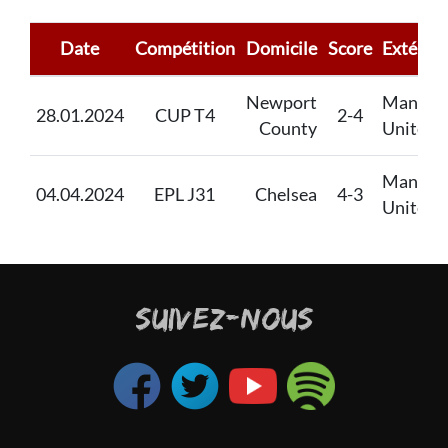
Date
Compétition
Domicile
Score
Extérieu
Newport
Manche
28.01.2024
CUP T4
2-4
County
United
Manche
04.04.2024
EPL J31
Chelsea
4-3
United
SUIVEZ-NOUS