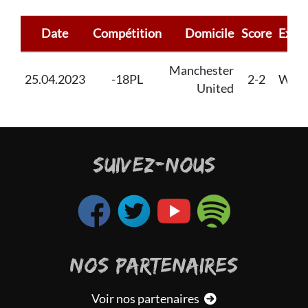
Date
Compétition
Domicile
Score
Extér
Manchester
25.04.2023
-18PL
2-2
Wolv
United
SUIVEZ-NOUS
NOS PARTENAIRES
Voir nos partenaires