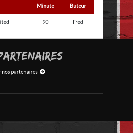
Minute
Buteur
ited
90
Fred
PARTENAIRES
r nos partenaires